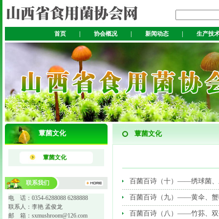
首页
|
协会概况
|
新闻动态
|
生产技
蕈菌文化
蕈菌文化
蕈菌文化
百菌百诗（十）——绣球菌、
联系我们
百菌百诗（九）——黄伞、蟹
电 话：0354-6288088 6288888
联系人：李艳 孟俊龙
百菌百诗（八）——竹荪、双
邮 箱：sxmushroom@126.com